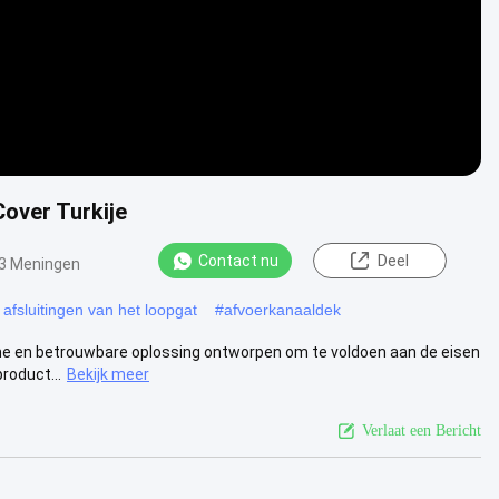
over Turkije
Contact nu
Deel
3 Meningen
fsluitingen van het loopgat
#
afvoerkanaaldek
me en betrouwbare oplossing ontworpen om te voldoen aan de eisen
roduct...
Bekijk meer
Verlaat een Bericht