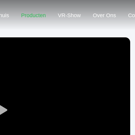
huis
Producten
VR-Show
Over Ons
Co
Play
Video