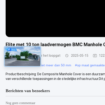
Elite met 10 ton laadvermogen BMC Manhole C
Verzamelkapper voor het loopgat
2025-05-15
122
#
met een breedte van niet meer dan 50 mm
#
op maat gemaakte a
Productbeschrijving: De Composite Manhole Cover is een duurza
van verschillende toepassingen in de stedelijke infrastructuur.Dit p
Berichten van bezoekers
Nog geen commentaar