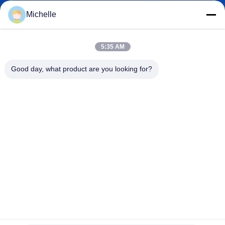
Michelle
robert@ailitecover.com
5:35 AM
E-mail
Good day, what product are you looking for?
0086-17667541696
Telefoon
Qingdao Elite New Materials Co., Ltd.
Qingdao Elite New Materials Co., Ltd.