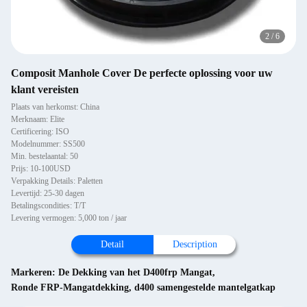
2
/
6
Composit Manhole Cover De perfecte oplossing voor uw
klant vereisten
Plaats van herkomst: China
Merknaam: Elite
Certificering: ISO
Modelnummer: SS500
Min. bestelaantal: 50
Prijs: 10-100USD
Verpakking Details: Paletten
Levertijd: 25-30 dagen
Betalingscondities: T/T
Levering vermogen: 5,000 ton / jaar
Detail
Description
Markeren:
De Dekking van het D400frp Mangat
,
Ronde FRP-Mangatdekking
,
d400 samengestelde mantelgatkap