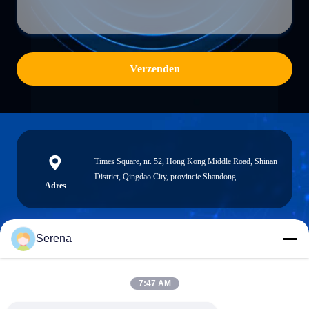
Verzenden
Times Square, nr. 52, Hong Kong Middle Road, Shinan
District, Qingdao City, provincie Shandong
Adres
Serena
robert@ailitecover.com
E-mail
7:47 AM