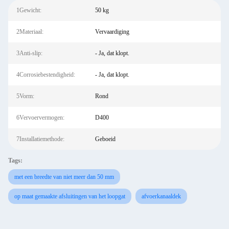
1Gewicht:
50 kg
2Materiaal:
Vervaardiging
3Anti-slip:
- Ja, dat klopt.
4Corrosiebestendigheid:
- Ja, dat klopt.
5Vorm:
Rond
6Vervoervermogen:
D400
7Installatiemethode:
Geboeid
Tags:
met een breedte van niet meer dan 50 mm
op maat gemaakte afsluitingen van het loopgat
afvoerkanaaldek