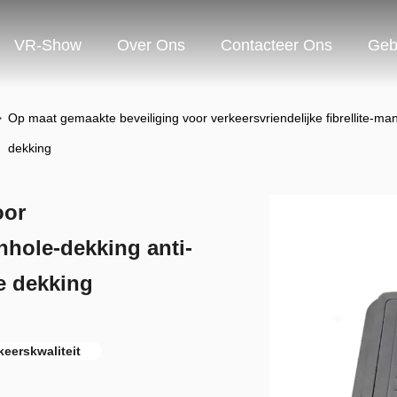
VR-Show
Over Ons
Contacteer Ons
Geb
>
Op maat gemaakte beveiliging voor verkeersvriendelijke fibrellite-
dekking
oor
anhole-dekking anti-
e dekking
keerskwaliteit