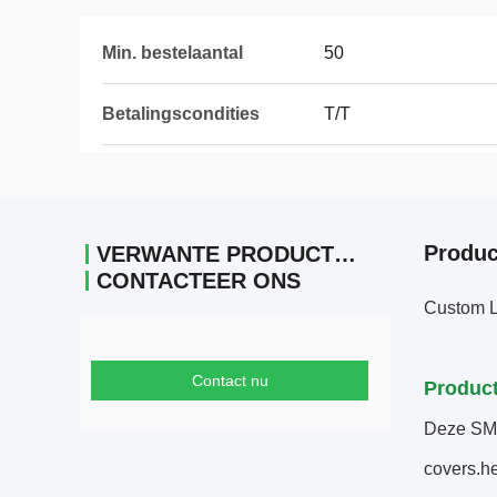
Min. bestelaantal
50
Betalingscondities
T/T
Produc
VERWANTE PRODUCTEN
CONTACTEER ONS
Custom L
Contact nu
Product
Deze SMC
covers.he