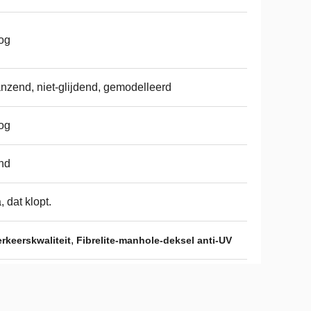
og
nzend, niet-glijdend, gemodelleerd
og
nd
a, dat klopt.
,
rkeerskwaliteit
Fibrelite-manhole-deksel anti-UV