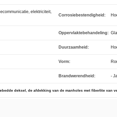
lecommunicatie, elektriciteit,
Corrosiebestendigheid:
Ho
Oppervlaktebehandeling:
Gla
Duurzaamheid:
Ho
Vorm:
Ro
Brandwerendheid:
- J
,
gebedde deksel
de afdekking van de manholes met fiberlite van ve