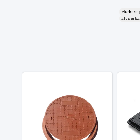
Markeri
afvoerk