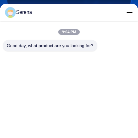
Serena
robert@ailitecover.com
9:04 PM
E-mail
Good day, what product are you looking for?
0086-17667541696
Telefoon
Qingdao Elite New Materials Co., Ltd.
Qingdao Elite New Materials Co., Ltd.