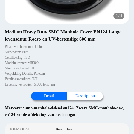
2
/
4
Medium Heavy Duty SMC Manhole Cover EN124 Lange
levensduur Roest- en UV-bestendige 600 mm
Plaats van herkomst: China
Merknaam: Elite
Certificering: ISO
Modelnummer: MR300
Min. bestelaantal: 50
Verpakking Details: Paletten
Betalingscondities: T/T
Levering vermogen: 5,000 ton / jaar
Detail
Description
Markeren:
smc-manhole-deksel en124
,
Zware SMC-manhole-dek
,
en124 ronde afdekking van het loopgat
1OEM/ODM:
Beschikbaar