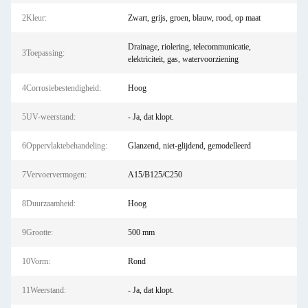
2Kleur:
Zwart, grijs, groen, blauw, rood, op maat
Drainage, riolering, telecommunicatie,
3Toepassing:
elektriciteit, gas, watervoorziening
4Corrosiebestendigheid:
Hoog
5UV-weerstand:
- Ja, dat klopt.
6Oppervlaktebehandeling:
Glanzend, niet-glijdend, gemodelleerd
7Vervoervermogen:
A15/B125/C250
8Duurzaamheid:
Hoog
9Grootte:
500 mm
10Vorm:
Rond
11Weerstand:
- Ja, dat klopt.