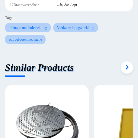
12Brandwerendheid:
- Ja, dat klopt.
Tags:
drainage-manhole dekking
Vierkante loopgatdekking
schroefdoek met frame
Similar Products