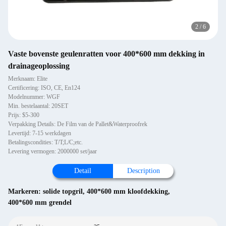
2
/
6
Vaste bovenste geulenratten voor 400*600 mm dekking in
drainageoplossing
Merknaam: Elite
Certificering: ISO, CE, En124
Modelnummer: WGF
Min. bestelaantal: 20SET
Prijs: $5-300
Verpakking Details: De Film van de Pallet&Waterproofrek
Levertijd: 7-15 werkdagen
Betalingscondities: T/T;L/C;etc.
Levering vermogen: 2000000 set/jaar
Detail
Description
Markeren:
solide topgril
,
400*600 mm kloofdekking
,
400*600 mm grendel