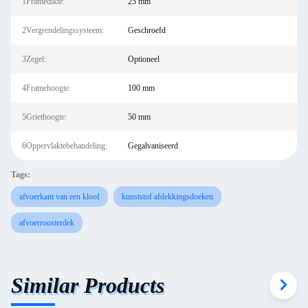
1Framedikte:
25 mm
2Vergrendelingssysteem:
Geschroefd
3Zegel:
Optioneel
4Framehoogte:
100 mm
5Griethoogte:
50 mm
6Oppervlaktebehandeling:
Gegalvaniseerd
Tags:
afvoerkant van een kloof
kunststof afdekkingsdoeken
afvoerroosterdek
Similar Products