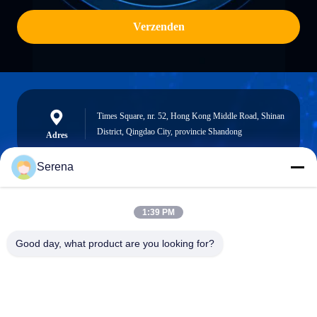
Verzenden
Times Square, nr. 52, Hong Kong Middle Road, Shinan
District, Qingdao City, provincie Shandong
Adres
Serena
robert@ailitecover.com
1:39 PM
E-mail
Good day, what product are you looking for?
0086-17667541696
Telefoon